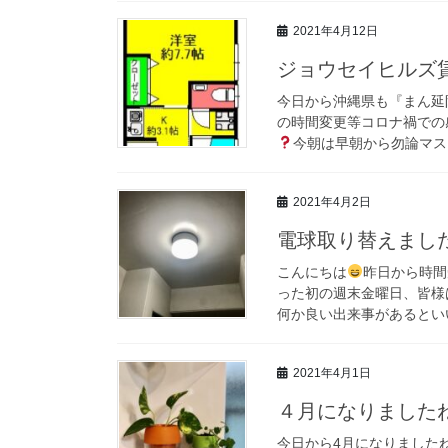
2021年4月12日
ジョウセイヒルズ
今日から沖縄県も『まん延
の時間変更等コロナ禍での
今朝は早朝から勿論マスク
2021年4月2日
電球取り替えまし
こんにちは
昨日から時間
った初の週末金曜日、皆様
何か良い出来事があるといい
2021年4月1日
４月になりました
今日から4月になりました