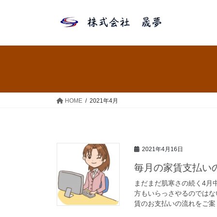
コ
ナ
ン
ビ
テ
ゲ
ン
ー
ツ
シ
へ
ョ
ス
ン
キ
に
ッ
移
HOME
2021年4月
プ
動
2021年4月16日
毎月の家賃支払い
まだまだ肌寒さの続く4月
方もいらっさやるのではな
賃のお支払いの流れをご案 [