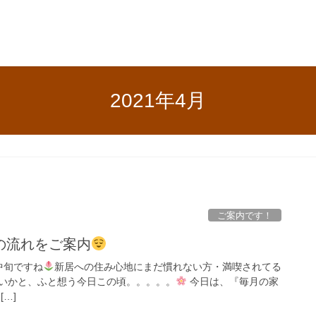
2021年4月
ご案内です！
の流れをご案内
中旬ですね
新居への住み心地にまだ慣れない方・満喫されてる
いかと、ふと想う今日この頃。。。。。
今日は、『毎月の家
…]