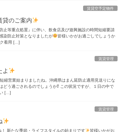
賃貸空予定物件
賃貸のご案内
防止等重点処置』に伴い、飲食店及び遊興施設の時間短縮要請
感染防止対策となりましたが
皆様いかがお過ごしでしょうか
着用 […]
賃貸管理
たよ
短縮営業始まりましたね。沖縄県はまん延防止適用見送りにな
はどう過ごされるのでしょうか⁉︎ この状況ですが、１日の中で
 […]
賃貸管理
ね
ね！ 新たな季節・ライフスタイルの始まりです
皆様いかがお